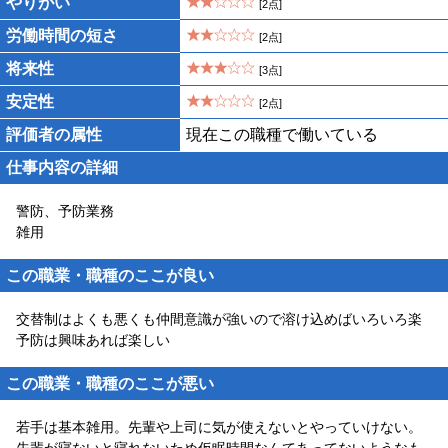
やりがい
[2点]
労働時間の短さ
[2点]
将来性
[3点]
安定性
[2点]
評価者の属性
現在この職種で働いている
仕事内容の詳細
警防、予防業務
雑用
この職業・職種のここが良い
交替制はよくも悪くも仲間意識が強いので溶け込めばいろいろ楽
予防は興味あれば楽しい
この職業・職種のここが悪い
若手は基本雑用。先輩や上司に気が使えないとやっていけない。