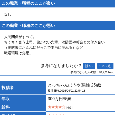
この職業・職種のここが良い
なし
この職業・職種のここが悪い
人間関係がすべて。
ちくちく言う上司、働かない先輩、消防団や町会との付き合い
（消防署におんぶにだっこで本当に疲れる）など
職場環境は劣悪。
参考になりましたか？
参考になった人の数：18人中14人
とっちゃんぼうや
(男性 25歳)
投稿者
投稿日時:2016/04/01 22:54:18
年収
300万円未満
給料
[4点]