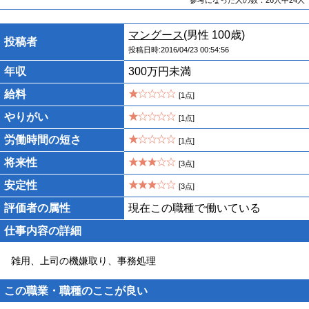
マングース
(男性 100歳)
投稿者
投稿日時:2016/04/23 00:54:56
年収
300万円未満
給料
[1点]
やりがい
[1点]
労働時間の短さ
[1点]
将来性
[3点]
安定性
[3点]
評価者の属性
現在この職種で働いている
仕事内容の詳細
雑用、上司の機嫌取り、事務処理
この職業・職種のここが良い