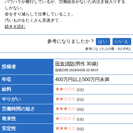
パワハラが横行しているが、労働組合がないため泣き寝入りする
しかない。
命をすり減らして仕事していること。
汚いものをたくさん見過ぎて
...
続きを読む
参考になりましたか？
参考になった人の数：9人中8人
田舎消防
(男性 30歳)
投稿者
投稿日時:2016/04/30 22:48:07
年収
400万円以上500万円未満
給料
[2点]
やりがい
[2点]
労働時間の短さ
[3点]
将来性
[1点]
安定性
[3点]