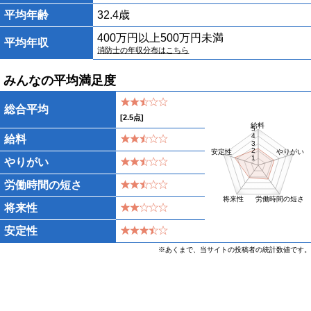
平均年齢
32.4歳
400万円以上500万円未満
平均年収
消防士の年収分布はこちら
みんなの平均満足度
総合平均
[
2.5
点]
給料
5
4
給料
3
2
安定性
やりがい
1
やりがい
労働時間の短さ
将来性
労働時間の短さ
将来性
安定性
※あくまで、当サイトの投稿者の統計数値です。