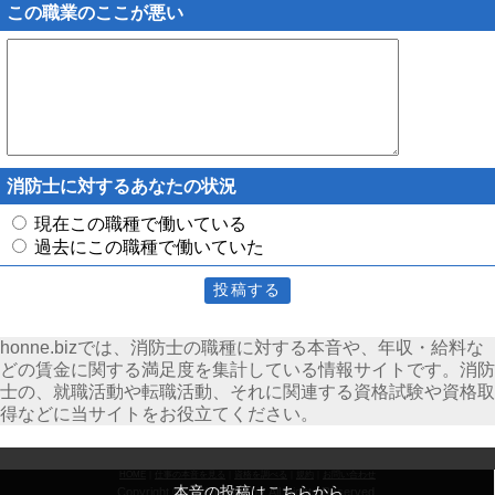
この職業のここが悪い
消防士に対するあなたの状況
現在この職種で働いている
過去にこの職種で働いていた
honne.bizでは、消防士の職種に対する本音や、年収・給料な
どの賃金に関する満足度を集計している情報サイトです。消防
士の、就職活動や転職活動、それに関連する資格試験や資格取
得などに当サイトをお役立てください。
HOME
｜
仕事の本音を見る
｜
資格を調べる
｜
規約
｜
お問い合わせ
本音の投稿はこちらから
Copyright © 2026 honne.biz All Rights Reserved.