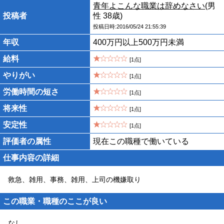
青年よこんな職業は辞めなさい
(男
投稿者
性 38歳)
投稿日時:2016/05/24 21:55:39
年収
400万円以上500万円未満
給料
[1点]
やりがい
[1点]
労働時間の短さ
[1点]
将来性
[1点]
安定性
[1点]
評価者の属性
現在この職種で働いている
仕事内容の詳細
救急、雑用、事務、雑用、上司の機嫌取り
この職業・職種のここが良い
なし