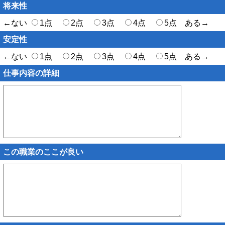
将来性
←ない
1点
2点
3点
4点
5点 ある→
安定性
←ない
1点
2点
3点
4点
5点 ある→
仕事内容の詳細
この職業のここが良い