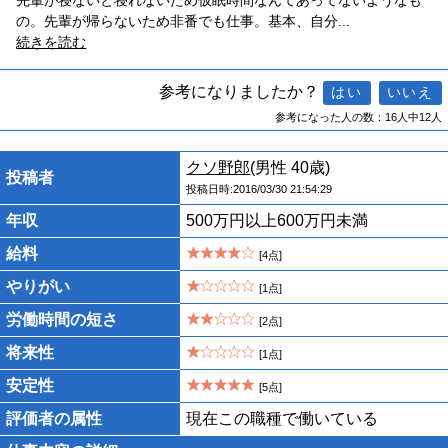
先輩が寝ないと寝れないため仮眠時間なんてあってないようなも
の。先輩が帰らないため非番でも仕事。基本、自分
...
続きを読む
参考になりましたか？
参考になった人の数：16人中12人
クソ野郎
(男性 40歳)
投稿者
投稿日時:2016/03/30 21:54:29
年収
500万円以上600万円未満
給料
[4点]
やりがい
[1点]
労働時間の短さ
[2点]
将来性
[1点]
安定性
[5点]
評価者の属性
現在この職種で働いている