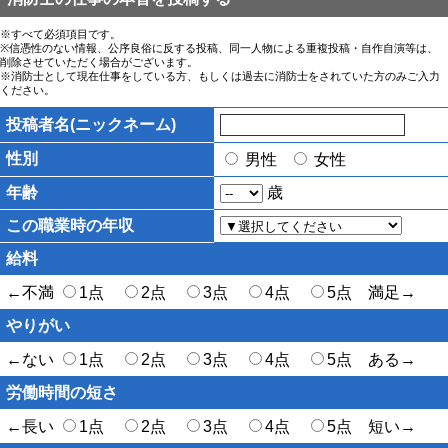
※すべて必須項目です。
※信憑性のない情報、公序良俗に反する投稿、同一人物による重複投稿・自作自演等は、
削除させていただく場合がございます。
※消防士として現在仕事をしている方、もしくは過去に消防士をされていた方のみご入力
ください。
投稿者名(ニックネーム)
性別
男性
女性
年齢
歳
この職業時の年収
給料
←不満
1点
2点
3点
4点
5点 満足→
やりがい
←ない
1点
2点
3点
4点
5点 ある→
労働時間の短さ
←長い
1点
2点
3点
4点
5点 短い→