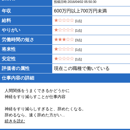
投稿日時:2016/04/02 05:50:30
年収
600万円以上700万円未満
給料
[1点]
やりがい
[1点]
労働時間の短さ
[3点]
将来性
[1点]
安定性
[1点]
評価者の属性
現在この職種で働いている
仕事内容の詳細
人間関係をうまくできるかどうかに
神経をすり減らすことが仕事内容
神経をすり減らしすぎると、辞めたくなる。
辞めるなら、速く辞めた方がい
...
続きを読む