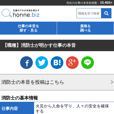
19,469
現在の仕事の本音投稿数：
件
職種名等で検索
仕事の本音を
資格を
探す・見る
調べる
【職種】消防士が明かす仕事の本音
消防士の本音を投稿はこちら
消防士の基本情報
火災から人命を守り、人々の安全を確保
仕事内容
する