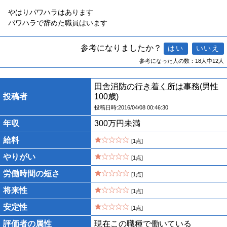
やはりパワハラはあります
パワハラで辞めた職員はいます
参考になりましたか？
参考になった人の数：18人中12人
田舎消防の行き着く所は事務
(男性
投稿者
100歳)
投稿日時:2016/04/08 00:46:30
年収
300万円未満
給料
[1点]
やりがい
[1点]
労働時間の短さ
[1点]
将来性
[1点]
安定性
[1点]
評価者の属性
現在この職種で働いている