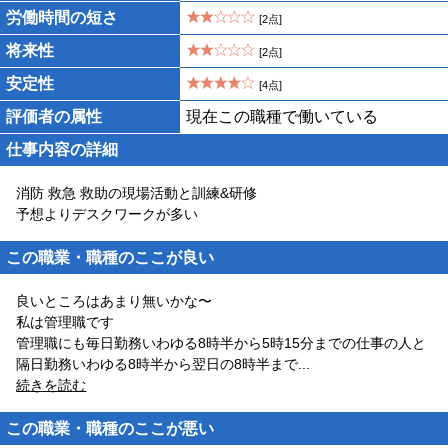
労働時間の短さ
[2点]
将来性
[2点]
安定性
[4点]
評価者の属性
現在この職種で働いている
仕事内容の詳細
消防 救急 救助の現場活動と訓練&研修
予想よりデスクワークが多い
この職業・職種のここが良い
良いところはあまり無いかな〜
私は管理職です
管理職にも毎日勤務いわゆる8時半から5時15分までの仕事の人と
隔日勤務いわゆる8時半から翌日の8時半まで
...
続きを読む
この職業・職種のここが悪い