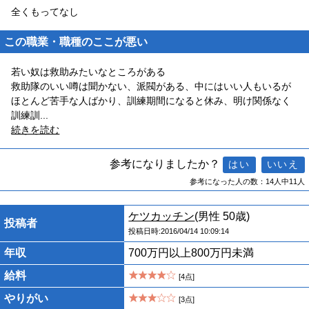
全くもってなし
この職業・職種のここが悪い
若い奴は救助みたいなところがある
救助隊のいい噂は聞かない、派閥がある、中にはいい人もいるが
ほとんど苦手な人ばかり、訓練期間になると休み、明け関係なく
訓練訓
...
続きを読む
参考になりましたか？
参考になった人の数：14人中11人
ケツカッチン
(男性 50歳)
投稿者
投稿日時:2016/04/14 10:09:14
年収
700万円以上800万円未満
給料
[4点]
やりがい
[3点]