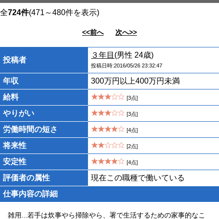
全
724件
(471～480件を表示)
<<前へ
次へ>>
３年目
(男性 24歳)
投稿者
投稿日時:2016/05/26 23:32:47
年収
300万円以上400万円未満
給料
[3点]
やりがい
[3点]
労働時間の短さ
[4点]
将来性
[2点]
安定性
[4点]
評価者の属性
現在この職種で働いている
仕事内容の詳細
雑用...若手は炊事やら掃除やら、署で生活するための家事的なこ