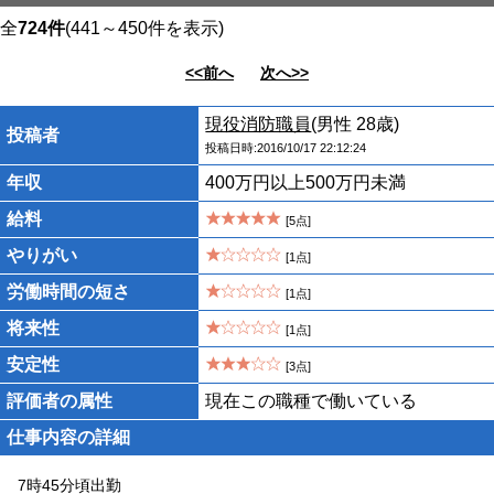
全
724件
(441～450件を表示)
<<前へ
次へ>>
現役消防職員
(男性 28歳)
投稿者
投稿日時:2016/10/17 22:12:24
年収
400万円以上500万円未満
給料
[5点]
やりがい
[1点]
労働時間の短さ
[1点]
将来性
[1点]
安定性
[3点]
評価者の属性
現在この職種で働いている
仕事内容の詳細
7時45分頃出勤