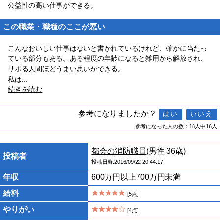
公益性の高い仕事ができる。
この職業・職種のここが悪い
こんなおいしい仕事はないと書かれているけれど、確かに当たっ
ている部分もある。ある程度の年齢になると雑用から解放され、
サボる人間ほどうまい思いができる。
私は
...
続きを読む
参考になりましたか？
参考になった人の数：18人中16人
都会の消防職員
(男性 36歳)
投稿者
投稿日時:2016/09/22 20:44:17
年収
600万円以上700万円未満
給料
[5点]
やりがい
[4点]