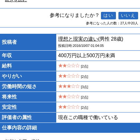
参考になりましたか？
参考になった人の数：27人中20人
理想と現実の違い
(男性 28歳)
投稿者
投稿日時:2016/10/07 01:04:05
年収
400万円以上500万円未満
給料
[2点]
やりがい
[2点]
労働時間の短さ
[3点]
将来性
[2点]
安定性
[2点]
評価者の属性
現在この職種で働いている
仕事内容の詳細