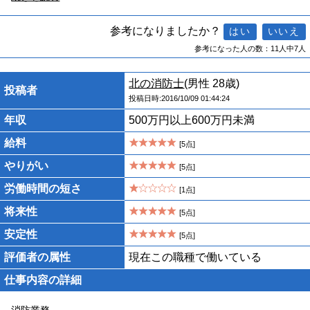
参考になりましたか？
参考になった人の数：11人中7人
北の消防士
(男性 28歳)
投稿者
投稿日時:2016/10/09 01:44:24
年収
500万円以上600万円未満
給料
[5点]
やりがい
[5点]
労働時間の短さ
[1点]
将来性
[5点]
安定性
[5点]
評価者の属性
現在この職種で働いている
仕事内容の詳細