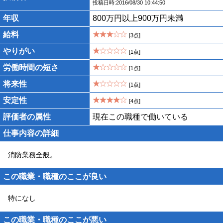
投稿日時:2016/08/30 10:44:50
年収
800万円以上900万円未満
給料
[3点]
やりがい
[1点]
労働時間の短さ
[1点]
将来性
[1点]
安定性
[4点]
評価者の属性
現在この職種で働いている
仕事内容の詳細
消防業務全般。
この職業・職種のここが良い
特になし
この職業・職種のここが悪い