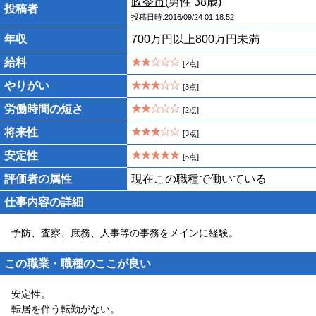
政令市
(男性 38歳)
投稿者
投稿日時:2016/09/24 01:18:52
年収
700万円以上800万円未満
給料
[2点]
やりがい
[3点]
労働時間の短さ
[2点]
将来性
[3点]
安定性
[5点]
評価者の属性
現在この職種で働いている
仕事内容の詳細
予防、査察、庶務、人事等の事務をメインに経験。
この職業・職種のここが良い
安定性。
転居を伴う転勤がない。