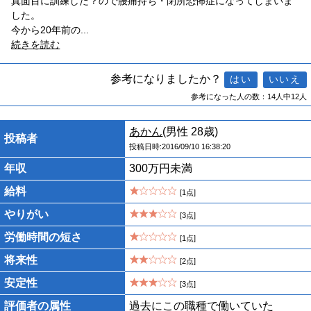
真面目に訓練した？ので腰痛持ち・閉所恐怖症になってしまいま
した。
今から20年前の
...
続きを読む
参考になりましたか？
参考になった人の数：14人中12人
あかん
(男性 28歳)
投稿者
投稿日時:2016/09/10 16:38:20
年収
300万円未満
給料
[1点]
やりがい
[3点]
労働時間の短さ
[1点]
将来性
[2点]
安定性
[3点]
評価者の属性
過去にこの職種で働いていた