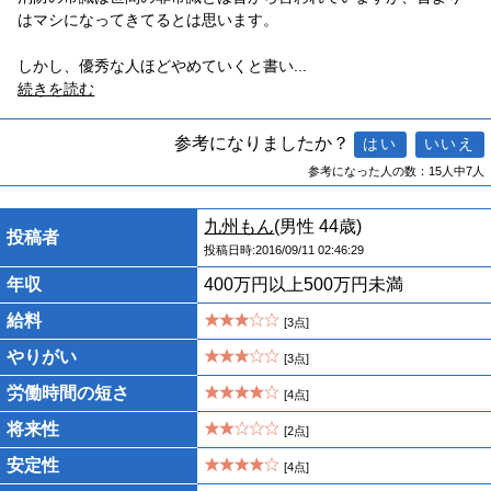
はマシになってきてるとは思います。
しかし、優秀な人ほどやめていくと書い
...
続きを読む
参考になりましたか？
参考になった人の数：15人中7人
九州もん
(男性 44歳)
投稿者
投稿日時:2016/09/11 02:46:29
年収
400万円以上500万円未満
給料
[3点]
やりがい
[3点]
労働時間の短さ
[4点]
将来性
[2点]
安定性
[4点]