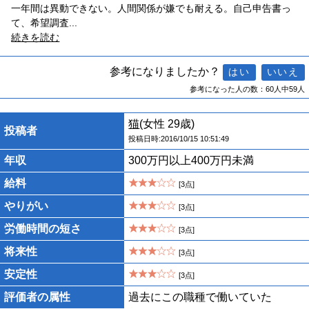
一年間は異動できない。人間関係が嫌でも耐える。自己申告書っ
て、希望調査
...
続きを読む
参考になりましたか？
参考になった人の数：60人中59人
猫
(女性 29歳)
投稿者
投稿日時:2016/10/15 10:51:49
年収
300万円以上400万円未満
給料
[3点]
やりがい
[3点]
労働時間の短さ
[3点]
将来性
[3点]
安定性
[3点]
評価者の属性
過去にこの職種で働いていた