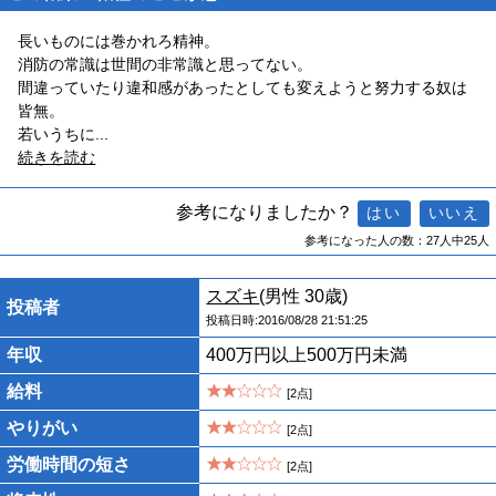
長いものには巻かれろ精神。
消防の常識は世間の非常識と思ってない。
間違っていたり違和感があったとしても変えようと努力する奴は
皆無。
若いうちに
...
続きを読む
参考になりましたか？
参考になった人の数：27人中25人
スズキ
(男性 30歳)
投稿者
投稿日時:2016/08/28 21:51:25
年収
400万円以上500万円未満
給料
[2点]
やりがい
[2点]
労働時間の短さ
[2点]