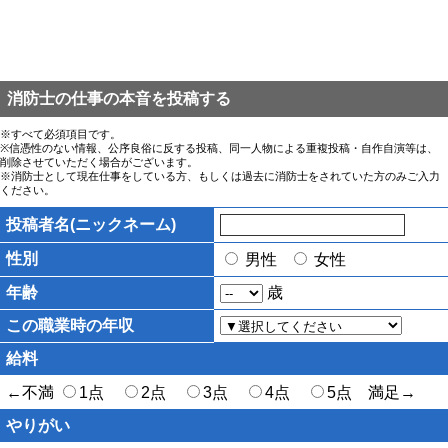
消防士の仕事の本音を投稿する
※すべて必須項目です。
※信憑性のない情報、公序良俗に反する投稿、同一人物による重複投稿・自作自演等は、
削除させていただく場合がございます。
※消防士として現在仕事をしている方、もしくは過去に消防士をされていた方のみご入力
ください。
投稿者名(ニックネーム)
性別
男性
女性
年齢
歳
この職業時の年収
給料
←不満
1点
2点
3点
4点
5点 満足→
やりがい