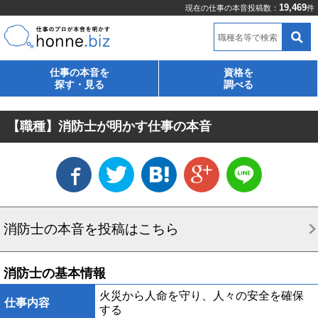
19,469
現在の仕事の本音投稿数：
件
職種名等で検索
仕事の本音を
資格を
探す・見る
調べる
【職種】消防士が明かす仕事の本音
消防士の本音を投稿はこちら
消防士の基本情報
火災から人命を守り、人々の安全を確保
仕事内容
する