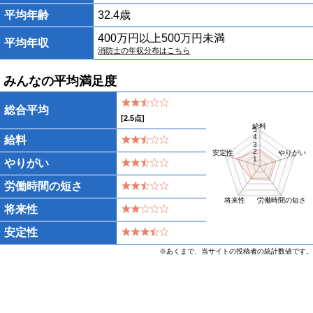
平均年齢
32.4歳
400万円以上500万円未満
平均年収
消防士の年収分布はこちら
みんなの平均満足度
総合平均
[
2.5
点]
給料
5
4
給料
3
2
安定性
やりがい
1
やりがい
労働時間の短さ
将来性
労働時間の短さ
将来性
安定性
※あくまで、当サイトの投稿者の統計数値です。