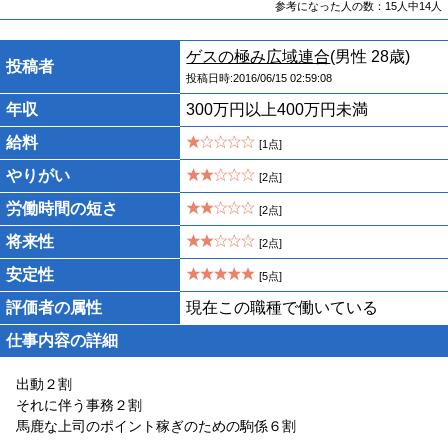
参考になった人の数：15人中14人
ゲスの極み広域連合
(男性 28歳)
投稿者
投稿日時:2016/06/15 02:59:08
年収
300万円以上400万円未満
給料
[1点]
やりがい
[2点]
労働時間の短さ
[2点]
将来性
[2点]
安定性
[5点]
評価者の属性
現在この職種で働いている
仕事内容の詳細
出動２割
それに伴う事務２割
馬鹿な上司のポイント稼ぎのための駒係６割