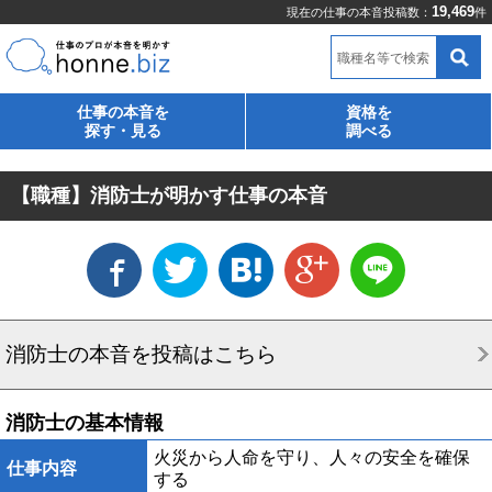
19,469
現在の仕事の本音投稿数：
件
職種名等で検索
仕事の本音を
資格を
探す・見る
調べる
【職種】消防士が明かす仕事の本音
消防士の本音を投稿はこちら
消防士の基本情報
火災から人命を守り、人々の安全を確保
仕事内容
する