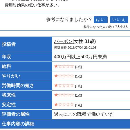
費用対効果の低い仕事が多い。
参考になりましたか？
参考になった人の数：7人中2人
バーボン
(女性 31歳)
投稿者
投稿日時:2016/07/04 23:01:03
年収
400万円以上500万円未満
給料
[1点]
やりがい
[1点]
労働時間の短さ
[1点]
将来性
[1点]
安定性
[1点]
評価者の属性
過去にこの職種で働いていた
仕事内容の詳細