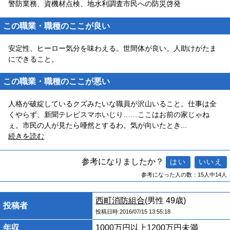
警防業務、資機材点検、地水利調査市民への防災啓発
この職業・職種のここが良い
安定性、ヒーロー気分を味わえる。世間体が良い。人助けがたま
にできること。
この職業・職種のここが悪い
人格が破綻しているクズみたいな職員が沢山いること。仕事は全
くやらず、新聞テレビスマホいじり……ここはお前の家じゃね
ぇ。市民の人が見たら唖然とするわ。気が向いたとき
...
続きを読む
参考になりましたか？
参考になった人の数：15人中14人
西町消防組合
(男性 49歳)
投稿者
投稿日時:2016/07/15 13:55:18
年収
1000万円以上1200万円未満