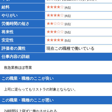
給料
[4点]
やりがい
[4点]
労働時間の短さ
[2点]
将来性
[3点]
安定性
[5点]
評価者の属性
現在この職種で働いている
仕事内容の詳細
救急業務ほぼ専業
この職業・職種のここが良い
上司に逆らってもリストラの対象とならない。
この職業・職種のここが悪い
24時間以上寝ずに働かさせられる。