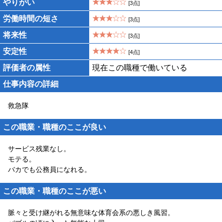
やりがい
[3点]
労働時間の短さ
[3点]
将来性
[3点]
安定性
[4点]
評価者の属性
現在この職種で働いている
仕事内容の詳細
救急隊
この職業・職種のここが良い
サービス残業なし。
モテる。
バカでも公務員になれる。
この職業・職種のここが悪い
脈々と受け継がれる無意味な体育会系の悪しき風習。