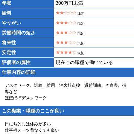
年収
300万円未満
給料
[2点]
やりがい
[3点]
労働時間の短さ
[3点]
将来性
[3点]
安定性
[4点]
評価者の属性
現在この職種で働いている
仕事内容の詳細
デスクワーク、訓練、雑用、消火栓点検、避難訓練、さ査察、指
導など
ほぼほぼデスクワーク
この職業・職種のここが良い
日にち的には休みが多い
仕事柄スーツ着なくても良い