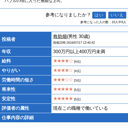
バブルの頃に入った無能な上司。
参考になりましたか？
参考になった人の数：10人中9人
救助畑
(男性 30歳)
投稿者
投稿日時:2016/07/17 13:40:42
年収
300万円以上400万円未満
給料
[4点]
やりがい
[4点]
労働時間の短さ
[3点]
将来性
[5点]
安定性
[5点]
評価者の属性
現在この職種で働いている
仕事内容の詳細