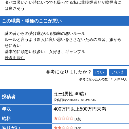
タバコ吸いたい時にいつでも吸ってる私は非喫煙者だが喫煙者に
は良さそう
この職業・職種のここが悪い
謎の昔からの受け継がれる効率の悪いルール
ルールと言うより新人に良い思いをささないための風習、嫌がら
せに近い
基本的に頭悪い奴多い、女好き、ギャンブル
...
続きを読む
参考になりましたか？
参考になった人の数：15人中14人
うー
(男性 40歳)
投稿者
投稿日時:2016/06/18 03:49:36
年収
400万円以上500万円未満
給料
[1点]
やりがい
[2点]