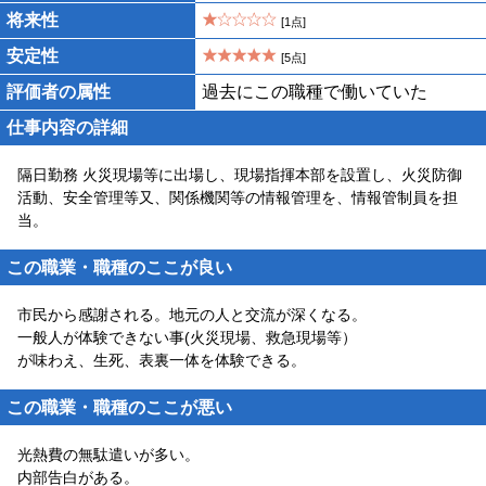
将来性
[1点]
安定性
[5点]
評価者の属性
過去にこの職種で働いていた
仕事内容の詳細
隔日勤務 火災現場等に出場し、現場指揮本部を設置し、火災防御
活動、安全管理等又、関係機関等の情報管理を、情報管制員を担
当。
この職業・職種のここが良い
市民から感謝される。地元の人と交流が深くなる。
一般人が体験できない事(火災現場、救急現場等）
が味わえ、生死、表裏一体を体験できる。
この職業・職種のここが悪い
光熱費の無駄遣いが多い。
内部告白がある。