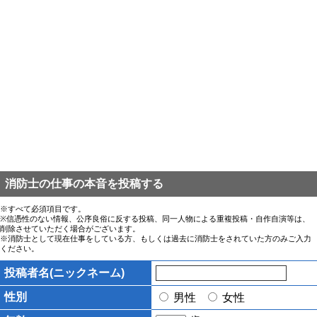
消防士の仕事の本音を投稿する
※すべて必須項目です。
※信憑性のない情報、公序良俗に反する投稿、同一人物による重複投稿・自作自演等は、
削除させていただく場合がございます。
※消防士として現在仕事をしている方、もしくは過去に消防士をされていた方のみご入力
ください。
投稿者名(ニックネーム)
性別
男性
女性