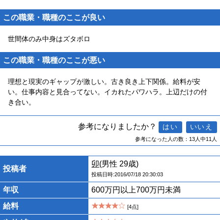
この職業・職種のここが良い
世間体のみ中身はズタボロ
この職業・職種のここが悪い
理想と現実のギャップが激しい。古き良き上下関係。給料が安
い。仕事内容と見合ってない。イカれたパワハラ。上辺だけの付
き合い。
参考になりましたか？
参考になった人の数：13人中11人
卯
(男性 29歳)
投稿者
投稿日時:2016/07/18 20:30:03
年収
600万円以上700万円未満
給料
[4点]