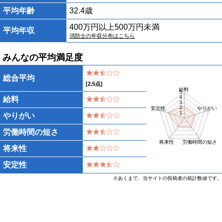
平均年齢
32.4歳
400万円以上500万円未満
平均年収
消防士の年収分布はこちら
みんなの平均満足度
総合平均
[
2.5
点]
給料
5
4
給料
3
2
安定性
やりがい
1
やりがい
労働時間の短さ
将来性
労働時間の短さ
将来性
安定性
※あくまで、当サイトの投稿者の統計数値です。