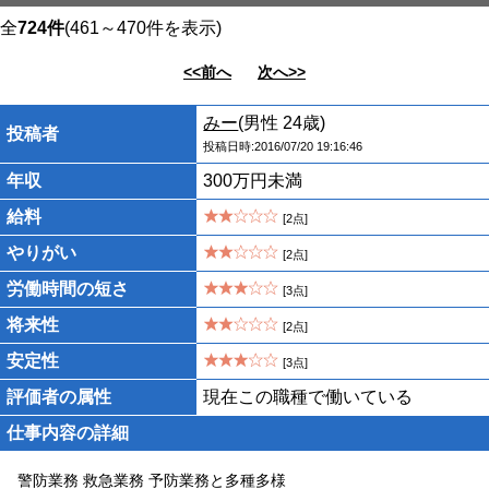
全
724件
(461～470件を表示)
<<前へ
次へ>>
みー
(男性 24歳)
投稿者
投稿日時:2016/07/20 19:16:46
年収
300万円未満
給料
[2点]
やりがい
[2点]
労働時間の短さ
[3点]
将来性
[2点]
安定性
[3点]
評価者の属性
現在この職種で働いている
仕事内容の詳細
警防業務 救急業務 予防業務と多種多様