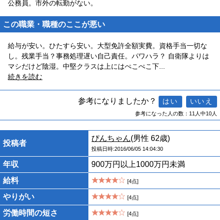
公務員。市外の転勤がない。
この職業・職種のここが悪い
給与が安い。ひたすら安い。大型免許全額実費。資格手当一切な
し。残業手当？事務処理遅い自己責任。パワハラ？ 自衛隊よりは
マシだけど陰湿。中堅クラスは上にはぺこぺこ下
...
続きを読む
参考になりましたか？
参考になった人の数：11人中10人
ぴんちゃん
(男性 62歳)
投稿者
投稿日時:2016/06/05 14:04:30
年収
900万円以上1000万円未満
給料
[4点]
やりがい
[4点]
労働時間の短さ
[4点]