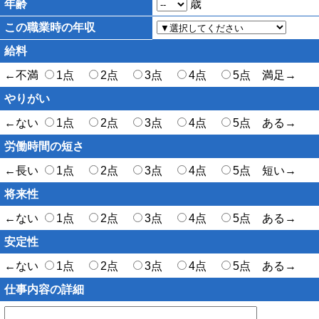
年齢
歳
この職業時の年収
給料
←不満
1点
2点
3点
4点
5点 満足→
やりがい
←ない
1点
2点
3点
4点
5点 ある→
労働時間の短さ
←長い
1点
2点
3点
4点
5点 短い→
将来性
←ない
1点
2点
3点
4点
5点 ある→
安定性
←ない
1点
2点
3点
4点
5点 ある→
仕事内容の詳細