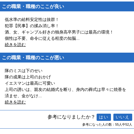
この職業・職種のここが良い
低水準の給料安定性は抜群！
犯罪【民事】の揉み消し率！
酒、女、ギャンブル好きの独身高卒男子には最高の環境！
個性は不要、命令に従える程度の知脳
...
続きを読む
この職業・職種のここが悪い
隊のミスは下のせい
隊の成果は上司のおかげ
イエスマンは最高に可愛い
上司の誘いは、親友の結婚式を断り、身内の葬式は早々に焼香を
済ませ、金がなけ
...
続きを読む
参考になりましたか？
参考になった人の数：55人中52人