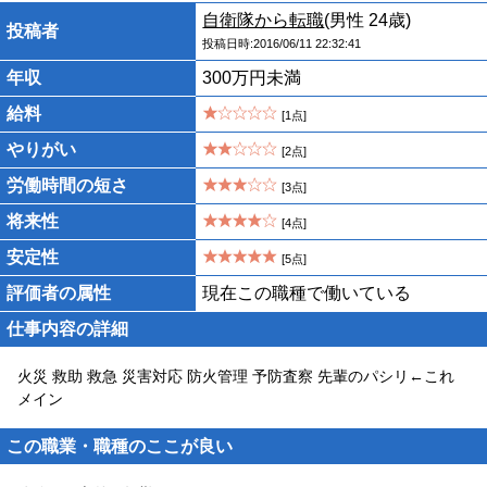
自衛隊から転職
(男性 24歳)
投稿者
投稿日時:2016/06/11 22:32:41
年収
300万円未満
給料
[1点]
やりがい
[2点]
労働時間の短さ
[3点]
将来性
[4点]
安定性
[5点]
評価者の属性
現在この職種で働いている
仕事内容の詳細
火災 救助 救急 災害対応 防火管理 予防査察 先輩のパシリ←これ
メイン
この職業・職種のここが良い