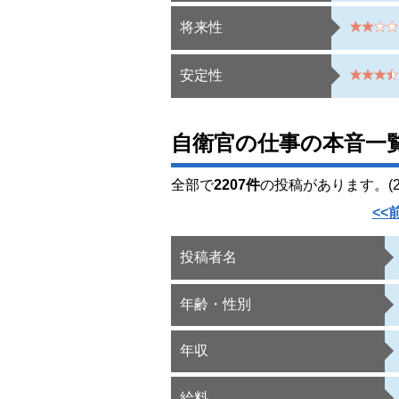
将来性
安定性
自衛官の仕事の本音一
全部で
2207件
の投稿があります。(21
<<
投稿者名
年齢・性別
年収
給料