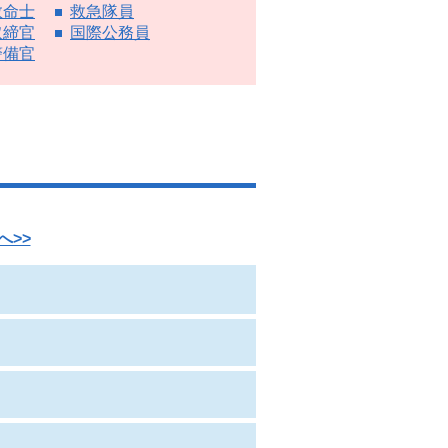
救命士
救急隊員
取締官
国際公務員
警備官
へ>>