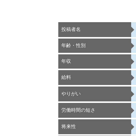
投稿者名
年齢・性別
年収
給料
やりがい
労働時間の短さ
将来性