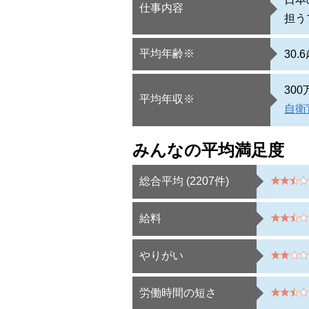
仕事内容
担う
平均年齢※
30.
30
平均年収※
自衛
みんなの平均満足度
総合平均 (
2207
件)
給料
やりがい
労働時間の短さ