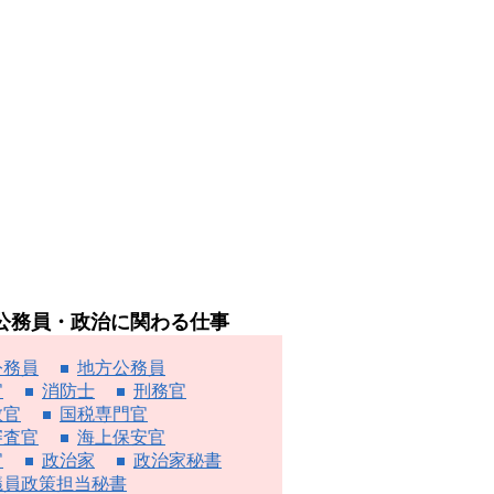
公務員・政治に関わる仕事
公務員
地方公務員
官
消防士
刑務官
教官
国税専門官
審査官
海上保安官
官
政治家
政治家秘書
議員政策担当秘書