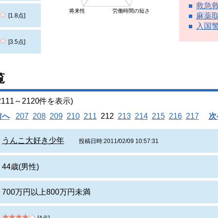
救急
将来性
労働時間の短さ
麻薬
[1.8点]
入国
[3.5点]
覧
11～2120件を表示)
前へ
207
208
209
210
211
212
213
214
215
216
217
次
うんこ大好き少年
投稿日時:2011/02/09 10:57:31
44歳(男性)
700万円以上800万円未満
[4点]