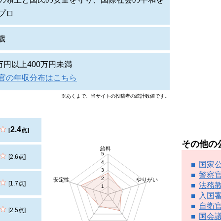
プロ
6歳
0万円以上400万円未満
官の年収分布はこちら
※あくまで、当サイトの投稿者の統計数値です。
2.4
[
点]
その他の
給料
5
[2.6点]
4
国家
3
警察
2
安定性
やりがい
[1.7点]
法務
1
入国
自衛
[2.5点]
国会