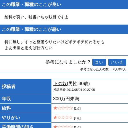
この職業・職種のここが良い
給料が良い、嘘書いちゃ駄目ですよ
この職業・職種のここが悪い
特に無し、ずっと整備やりたいけどボチボチ変わるかも
まあ出世と思えば仕方ない
参考になりましたか？
参考になった人の数：30人中0人
下の奴
(男性 30歳)
投稿者
投稿日時:2017/05/04 00:27:05
年収
300万円未満
給料
[1点]
やりがい
[1点]
労働時間の短さ
[1点]