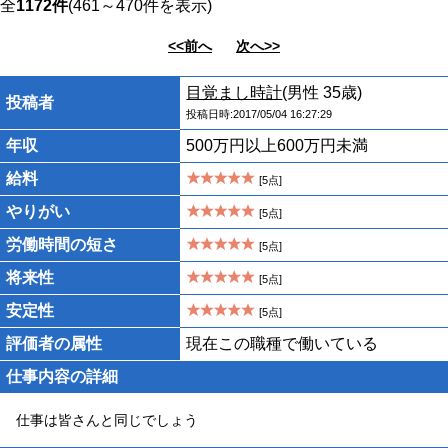
全
1172件
(461～470件を表示)
<<前へ
次へ>>
目覚まし時計
(男性 35歳)
投稿者
投稿日時:2017/05/04 16:27:29
年収
500万円以上600万円未満
給料
[5点]
やりがい
[5点]
労働時間の短さ
[5点]
将来性
[5点]
安定性
[5点]
評価者の属性
現在この職種で働いている
仕事内容の詳細
仕事は皆さんと同じでしょう