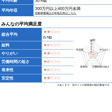
平均年齢
30.4歳
300万円以上400万円未満
平均年収
自動車整備士の年収分布はこちら
みんなの平均満足度
総合平均
[
1.7
点]
給料
5
4
給料
3
2
安定性
やりがい
1
やりがい
労働時間の短さ
将来性
労働時間の短さ
将来性
安定性
※あくまで、当サイトの投稿者の統計数値です。