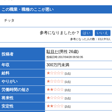
この職業・職種のここが悪い
チッタ
参考になりましたか？
参考になった人の数：13人中3人
駄目だ
(男性 26歳)
投稿者
投稿日時:2017/04/28 09:50:35
年収
300万円未満
給料
[1点]
やりがい
[1点]
労働時間の短さ
[2点]
将来性
[1点]
安定性
[2点]