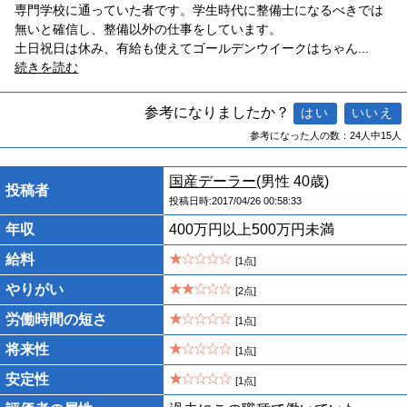
専門学校に通っていた者です。学生時代に整備士になるべきでは
無いと確信し、整備以外の仕事をしています。
土日祝日は休み、有給も使えてゴールデンウイークはちゃん
...
続きを読む
参考になりましたか？
参考になった人の数：24人中15人
国産デーラー
(男性 40歳)
投稿者
投稿日時:2017/04/26 00:58:33
年収
400万円以上500万円未満
給料
[1点]
やりがい
[2点]
労働時間の短さ
[1点]
将来性
[1点]
安定性
[1点]