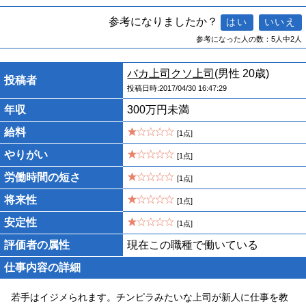
参考になりましたか？
参考になった人の数：5人中2人
バカ上司クソ上司
(男性 20歳)
投稿者
投稿日時:2017/04/30 16:47:29
年収
300万円未満
給料
[1点]
やりがい
[1点]
労働時間の短さ
[1点]
将来性
[1点]
安定性
[1点]
評価者の属性
現在この職種で働いている
仕事内容の詳細
若手はイジメられます。チンピラみたいな上司が新人に仕事を教