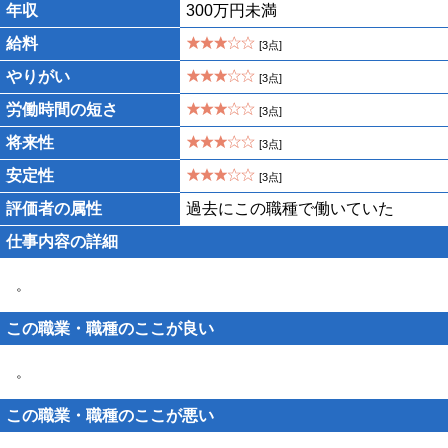
年収
300万円未満
給料
[3点]
やりがい
[3点]
労働時間の短さ
[3点]
将来性
[3点]
安定性
[3点]
評価者の属性
過去にこの職種で働いていた
仕事内容の詳細
。
この職業・職種のここが良い
。
この職業・職種のここが悪い