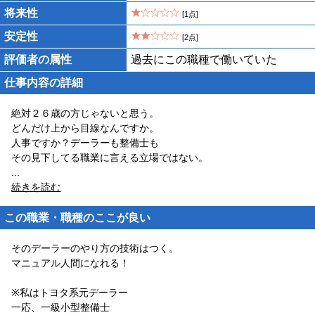
将来性
[1点]
安定性
[2点]
評価者の属性
過去にこの職種で働いていた
仕事内容の詳細
絶対２６歳の方じゃないと思う。
どんだけ上から目線なんですか。
人事ですか？デーラーも整備士も
その見下してる職業に言える立場ではない。
...
続きを読む
この職業・職種のここが良い
そのデーラーのやり方の技術はつく。
マニュアル人間になれる！
※私はトヨタ系元デーラー
一応、一級小型整備士