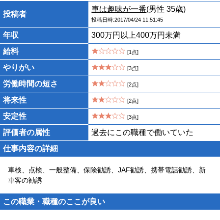
車は趣味が一番
(男性 35歳)
投稿者
投稿日時:2017/04/24 11:51:45
年収
300万円以上400万円未満
給料
[1点]
やりがい
[3点]
労働時間の短さ
[2点]
将来性
[2点]
安定性
[3点]
評価者の属性
過去にこの職種で働いていた
仕事内容の詳細
車検、点検、一般整備、保険勧誘、JAF勧誘、携帯電話勧誘、新
車客の勧誘
この職業・職種のここが良い