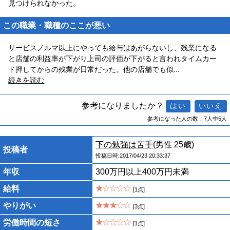
見つけられなかった。
この職業・職種のここが悪い
サービスノルマ以上にやっても給与はあがらないし、残業になる
と店舗の利益率が下がり上司の評価が下がると言われタイムカー
ド押してからの残業が日常だった。他の店舗でも似
...
続きを読む
参考になりましたか？
参考になった人の数：7人中5人
下の勉強は苦手
(男性 25歳)
投稿者
投稿日時:2017/04/23 20:33:37
年収
300万円以上400万円未満
給料
[1点]
やりがい
[3点]
労働時間の短さ
[1点]