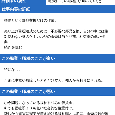
評価者の属性
過去にこの職種で働いていた
仕事内容の詳細
整備という部品交換だけの作業。
売り上げ目標達成のために、不必要な部品交換、自分の車には絶
対使わない謎のケミカル品の販売は当たり前。利益率の低い作
業
...
続きを読む
この職業・職種のここが良い
特になし。
たまに事故や故障したときだけ友人、知人から頼りにされる。
この職業・職種のここが悪い
①今問題になっている福祉系並みの低賃金。
②でも福祉系よりも低い社会的な位置付け。
③しかも確実に需要が増え続ける福祉職とは逆に、販売台数が確