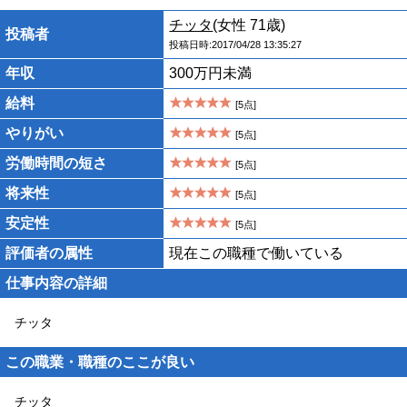
チッタ
(女性 71歳)
投稿者
投稿日時:2017/04/28 13:35:27
年収
300万円未満
給料
[5点]
やりがい
[5点]
労働時間の短さ
[5点]
将来性
[5点]
安定性
[5点]
評価者の属性
現在この職種で働いている
仕事内容の詳細
チッタ
この職業・職種のここが良い
チッタ