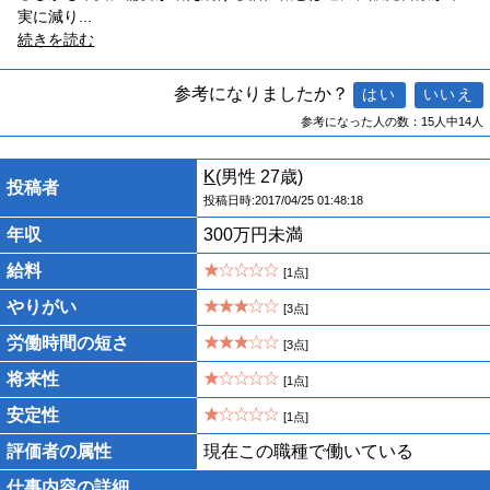
実に減り
...
続きを読む
参考になりましたか？
参考になった人の数：15人中14人
K
(男性 27歳)
投稿者
投稿日時:2017/04/25 01:48:18
年収
300万円未満
給料
[1点]
やりがい
[3点]
労働時間の短さ
[3点]
将来性
[1点]
安定性
[1点]
評価者の属性
現在この職種で働いている
仕事内容の詳細