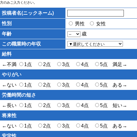
方のみご入力ください。
投稿者名(ニックネーム)
性別
男性
女性
年齢
歳
この職業時の年収
給料
←不満
1点
2点
3点
4点
5点 満足→
やりがい
←ない
1点
2点
3点
4点
5点 ある→
労働時間の短さ
←長い
1点
2点
3点
4点
5点 短い→
将来性
←ない
1点
2点
3点
4点
5点 ある→
安定性