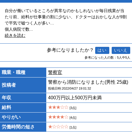
自分が働いているところが異常なのかもしれないが毎日残業が当
たり前、給料が仕事量の割に少ない、ドクターはおかしな人が9割
で平気で嘘つく人が多い…
個人病院で数
...
続きを読む
参考になりましたか？
参考になった人の数：5人中5人
職業・職種
警察官
警察から消防になりました(男性 25歳)
投稿者
投稿日時:2022/04/27 19:01:32
年収
400万円以上500万円未満
給料
[3点]
やりがい
[4点]
労働時間の短さ
[1点]