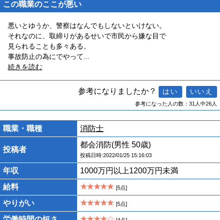
この職業のここが悪い
悪いとゆうか、警察はなんでもしないといけない。
それなのに、取締りがあるせいで市民から嫌な目で
見られることも多々ある。
事故防止の為にでやって
...
続きを読む
参考になりましたか？
参考になった人の数：31人中26人
職業・職種
消防士
都会消防(男性 50歳)
投稿者
投稿日時:2022/01/25 15:16:03
年収
1000万円以上1200万円未満
給料
[5点]
やりがい
[5点]
労働時間の短さ