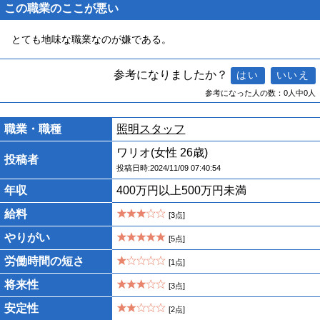
この職業のここが悪い
とても地味な職業なのが嫌である。
参考になりましたか？
参考になった人の数：0人中0人
職業・職種
照明スタッフ
ワリオ(女性 26歳)
投稿者
投稿日時:2024/11/09 07:40:54
年収
400万円以上500万円未満
給料
[3点]
やりがい
[5点]
労働時間の短さ
[1点]
将来性
[3点]
安定性
[2点]