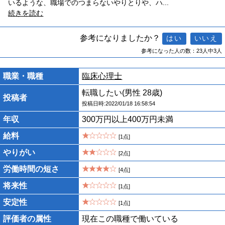
いるような、職場でのつまらないやりとりや、ハ
...
続きを読む
参考になりましたか？
参考になった人の数：23人中3人
職業・職種
臨床心理士
転職したい(男性 28歳)
投稿者
投稿日時:2022/01/18 16:58:54
年収
300万円以上400万円未満
給料
[1点]
やりがい
[2点]
労働時間の短さ
[4点]
将来性
[1点]
安定性
[1点]
評価者の属性
現在この職種で働いている