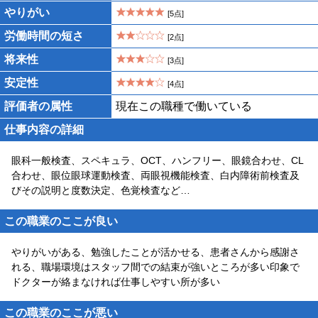
やりがい
[5点]
労働時間の短さ
[2点]
将来性
[3点]
安定性
[4点]
評価者の属性
現在この職種で働いている
仕事内容の詳細
眼科一般検査、スペキュラ、OCT、ハンフリー、眼鏡合わせ、CL
合わせ、眼位眼球運動検査、両眼視機能検査、白内障術前検査及
びその説明と度数決定、色覚検査など…
この職業のここが良い
やりがいがある、勉強したことが活かせる、患者さんから感謝さ
れる、職場環境はスタッフ間での結束が強いところが多い印象で
ドクターが絡まなければ仕事しやすい所が多い
この職業のここが悪い