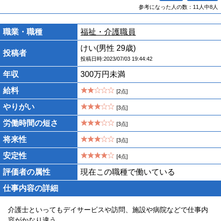
参考になった人の数：11人中8人
職業・職種
福祉・介護職員
けい(男性 29歳)
投稿者
投稿日時:2023/07/03 19:44:42
年収
300万円未満
給料
[2点]
やりがい
[3点]
労働時間の短さ
[3点]
将来性
[3点]
安定性
[4点]
評価者の属性
現在この職種で働いている
仕事内容の詳細
介護士といってもデイサービスや訪問、施設や病院などで仕事内
容がかなり違う。