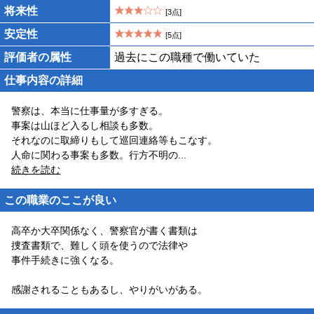
将来性
[3点]
安定性
[5点]
評価者の属性
過去にこの職種で働いていた
仕事内容の詳細
警察は、本当に仕事量が多すぎる。
事案は山ほど入るし相談も多数。
それなのに取締りもして巡回連絡等もこなす。
人命に関わる事案も多数。行方不明の
...
続きを読む
この職業のここが良い
高卒か大卒関係なく、警察官が書く書類は
捜査書類で、難しく頭を使うので法律や
事件手続きに強くなる。
感謝されることもあるし、やりがいがある。