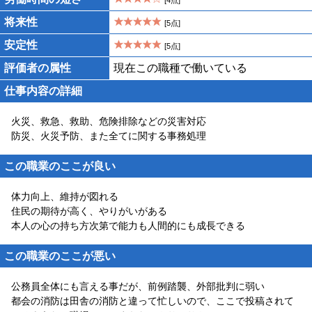
[4点]
将来性
[5点]
安定性
[5点]
評価者の属性
現在この職種で働いている
仕事内容の詳細
火災、救急、救助、危険排除などの災害対応
防災、火災予防、また全てに関する事務処理
この職業のここが良い
体力向上、維持が図れる
住民の期待が高く、やりがいがある
本人の心の持ち方次第で能力も人間的にも成長できる
この職業のここが悪い
公務員全体にも言える事だが、前例踏襲、外部批判に弱い
都会の消防は田舎の消防と違って忙しいので、ここで投稿されて