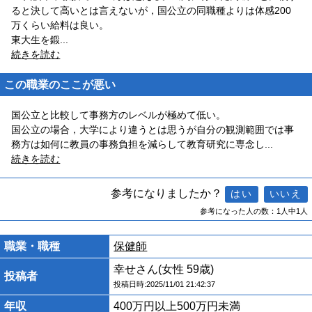
ると決して高いとは言えないが，国公立の同職種よりは体感200
万くらい給料は良い。
東大生を鍛
...
続きを読む
この職業のここが悪い
国公立と比較して事務方のレベルが極めて低い。
国公立の場合，大学により違うとは思うが自分の観測範囲では事
務方は如何に教員の事務負担を減らして教育研究に専念し
...
続きを読む
参考になりましたか？
参考になった人の数：1人中1人
職業・職種
保健師
幸せさん(女性 59歳)
投稿者
投稿日時:2025/11/01 21:42:37
年収
400万円以上500万円未満