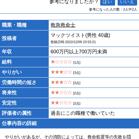
参考になりましたか？
参考になった人の数：2人中2人
職業・職種
救急救命士
マックツイスト(男性 40歳)
投稿者
投稿日時:2022/12/09 23:53:21
年収
600万円以上700万円未満
給料
[1点]
やりがい
[3点]
労働時間の短さ
[3点]
将来性
[2点]
安定性
[2点]
評価者の属性
過去にこの職種で働いていた
仕事内容の詳細
やりがいがあるが、その消防によっては、救命処置等の失敗を隠