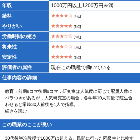
年収
1000万円以上1200万円未満
給料
[4点]
やりがい
[5点]
労働時間の短さ
[3点]
将来性
[3点]
安定性
[5点]
評価者の属性
現在この職種で働いている
仕事内容の詳細
教育→前期8コマ後期9コマ，研究室は人気度に応じて配属人数に
バラつきがあるが，人気研究室の場合，各学年10人前後で院生合
わせると常時30人前後を1人で指導。
...
続きを読む
この職業のここが良い
30代後半准教授で1000万は超える。民間に行った同級生と比較す