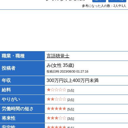
参考になった人の数：2人中1人
職業・職種
言語聴覚士
み(女性 35歳)
投稿者
投稿日時:2023/08/30 01:27:16
年収
300万円以上400万円未満
給料
[1点]
やりがい
[2点]
労働時間の短さ
[5点]
将来性
[3点]
安定性