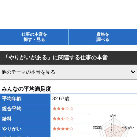
仕事の本音を
資格を
探す・見る
調べる
「やりがいがある」に関連する仕事の本音
他のテーマの本音を見る
みんなの平均満足度
平均年齢
32.67歳
総合平均
給料
5
給料
4
3
2
安定性
やりがい
やりがい
1