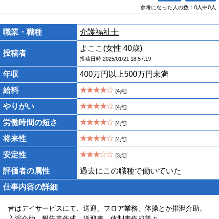
参考になった人の数：0人中0人
職業・職種
介護福祉士
よここ(女性 40歳)
投稿者
投稿日時:2025/01/21 18:57:19
年収
400万円以上500万円未満
給料
[4点]
やりがい
[4点]
労働時間の短さ
[4点]
将来性
[4点]
安定性
[3点]
評価者の属性
過去にこの職種で働いていた
仕事内容の詳細
昔はデイサービスにて、送迎、フロア業務、体操とか排泄介助、
入浴介助、報告書作成、送迎表、体制表作成等々。