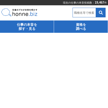
19,467
現在の仕事の本音投稿数：
件
職種名等で検索
仕事の本音を
資格を
探す・見る
調べる