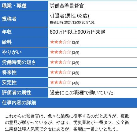
職業・職種
労働基準監督官
引退者(男性 62歳)
投稿者
投稿日時:2024/12/30 20:57:01
年収
800万円以上900万円未満
給料
[3点]
やりがい
[3点]
労働時間の短さ
[3点]
将来性
[3点]
安定性
[3点]
評価者の属性
過去にこの職種で働いていた
仕事内容の詳細
これからの監督官は、色々な業務に従事するのだと思うが、複数
の意見が挙がっているが、やはり、労災業務が一番タフ、安全衛
生業務は職人気質でクセはあるが、客層は一番よいと思う。