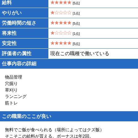
給料
[5点]
やりがい
[1点]
労働時間の短さ
[5点]
将来性
[1点]
安定性
[5点]
評価者の属性
現在この職種で働いている
仕事内容の詳細
物品管理
穴掘り
草刈り
ランニング
筋トレ
この職業のここが良い
無料でご飯が食べられる（場所によってはクズ飯）
そこそこの給料が貰える、ボーナスは年2回。