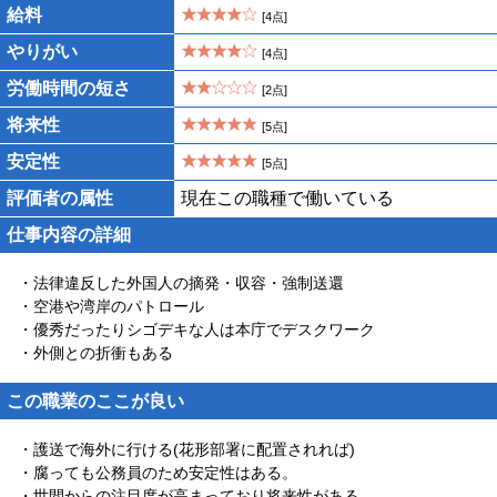
給料
[4点]
やりがい
[4点]
労働時間の短さ
[2点]
将来性
[5点]
安定性
[5点]
評価者の属性
現在この職種で働いている
仕事内容の詳細
・法律違反した外国人の摘発・収容・強制送還
・空港や湾岸のパトロール
・優秀だったりシゴデキな人は本庁でデスクワーク
・外側との折衝もある
この職業のここが良い
・護送で海外に行ける(花形部署に配置されれば)
・腐っても公務員のため安定性はある。
・世間からの注目度が高まっており将来性がある。