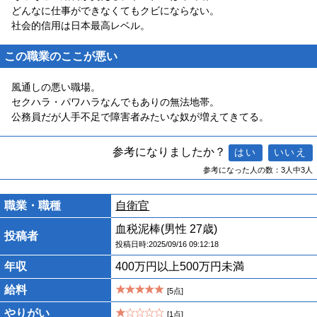
どんなに仕事ができなくてもクビにならない。
社会的信用は日本最高レベル。
この職業のここが悪い
風通しの悪い職場。
セクハラ・パワハラなんでもありの無法地帯。
公務員だが人手不足で障害者みたいな奴が増えてきてる。
参考になりましたか？
参考になった人の数：3人中3人
職業・職種
自衛官
血税泥棒(男性 27歳)
投稿者
投稿日時:2025/09/16 09:12:18
年収
400万円以上500万円未満
給料
[5点]
やりがい
[1点]