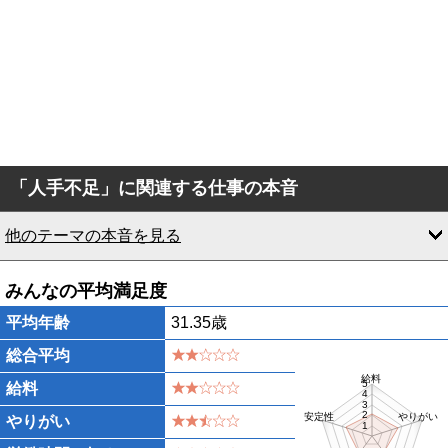
「人手不足」に関連する仕事の本音
他のテーマの本音を見る
みんなの平均満足度
平均年齢
31.35歳
総合平均
給料
5
給料
4
3
2
安定性
やりがい
やりがい
1