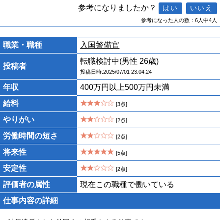
参考になりましたか？
参考になった人の数：6人中4人
職業・職種
入国警備官
転職検討中(男性 26歳)
投稿者
投稿日時:2025/07/01 23:04:24
年収
400万円以上500万円未満
給料
[3点]
やりがい
[2点]
労働時間の短さ
[2点]
将来性
[5点]
安定性
[2点]
評価者の属性
現在この職種で働いている
仕事内容の詳細