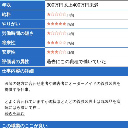
年収
300万円以上400万円未満
給料
[1点]
やりがい
[5点]
労働時間の短さ
[1点]
将来性
[3点]
安定性
[3点]
評価者の属性
過去にこの職種で働いていた
仕事内容の詳細
医師の処方に合わせ患者や障害者にオーダーメイドの義肢装具を
提供する仕事。
とよく言われていますが現状ほとんどの義肢装具士は既製品を病
院にばら撒いて在
...
続きを読む
この職業のここが良い