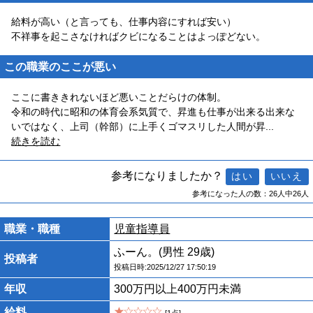
給料が高い（と言っても、仕事内容にすれば安い）
不祥事を起こさなければクビになることはよっぽどない。
この職業のここが悪い
ここに書ききれないほど悪いことだらけの体制。
令和の時代に昭和の体育会系気質で、昇進も仕事が出来る出来な
いではなく、上司（幹部）に上手くゴマスリした人間が昇
...
続きを読む
参考になりましたか？
参考になった人の数：26人中26人
職業・職種
児童指導員
ふーん。(男性 29歳)
投稿者
投稿日時:2025/12/27 17:50:19
年収
300万円以上400万円未満
給料