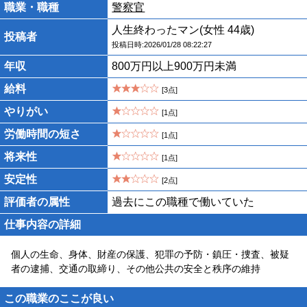
職業・職種
警察官
人生終わったマン(女性 44歳)
投稿者
投稿日時:2026/01/28 08:22:27
年収
800万円以上900万円未満
給料
[3点]
やりがい
[1点]
労働時間の短さ
[1点]
将来性
[1点]
安定性
[2点]
評価者の属性
過去にこの職種で働いていた
仕事内容の詳細
個人の生命、身体、財産の保護、犯罪の予防・鎮圧・捜査、被疑
者の逮捕、交通の取締り、その他公共の安全と秩序の維持
この職業のここが良い