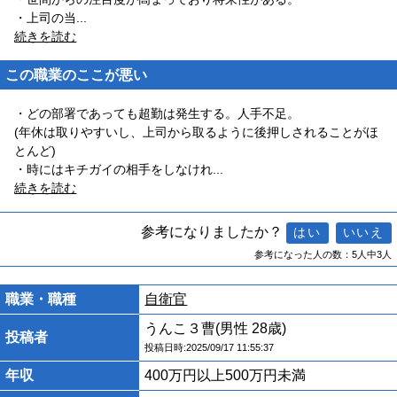
・上司の当
...
続きを読む
この職業のここが悪い
・どの部署であっても超勤は発生する。人手不足。
(年休は取りやすいし、上司から取るように後押しされることがほ
とんど)
・時にはキチガイの相手をしなけれ
...
続きを読む
参考になりましたか？
参考になった人の数：5人中3人
職業・職種
自衛官
うんこ３曹(男性 28歳)
投稿者
投稿日時:2025/09/17 11:55:37
年収
400万円以上500万円未満