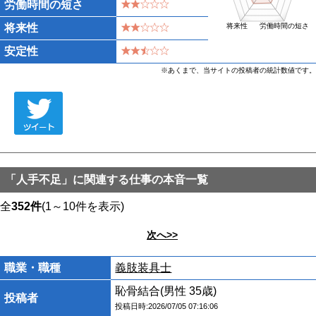
労働時間の短さ
将来性
将来性
労働時間の短さ
安定性
※あくまで、当サイトの投稿者の統計数値です。
「人手不足」に関連する仕事の本音一覧
全
352件
(1～10件を表示)
次へ>>
職業・職種
義肢装具士
恥骨結合(男性 35歳)
投稿者
投稿日時:2026/07/05 07:16:06