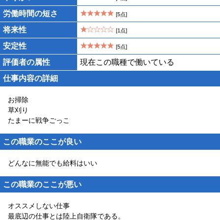
労働時間の短さ
[5点]
将来性
[1点]
安定性
[5点]
評価者の属性
現在この職種で働いている
仕事内容の詳細
お掃除
草刈り
たまーに戦争ごっこ
この職業のここが良い
どんなに無能でも給料はいい
この職業のここが悪い
オススメしない仕事
最底辺の仕事とは陸上自衛隊である。