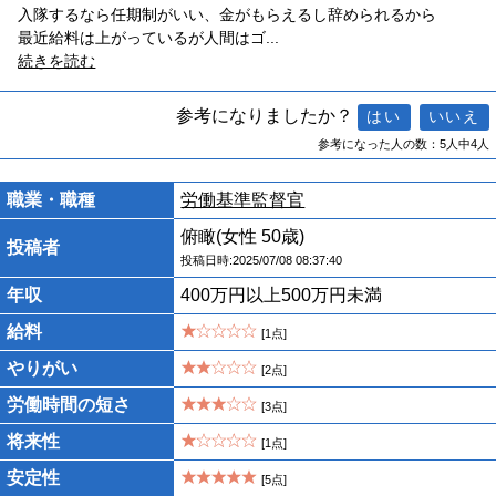
入隊するなら任期制がいい、金がもらえるし辞められるから
最近給料は上がっているが人間はゴ
...
続きを読む
参考になりましたか？
参考になった人の数：5人中4人
職業・職種
労働基準監督官
俯瞰(女性 50歳)
投稿者
投稿日時:2025/07/08 08:37:40
年収
400万円以上500万円未満
給料
[1点]
やりがい
[2点]
労働時間の短さ
[3点]
将来性
[1点]
安定性
[5点]