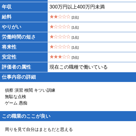
年収
300万円以上400万円未満
給料
[2点]
やりがい
[1点]
労働時間の短さ
[1点]
将来性
[1点]
安定性
[3点]
評価者の属性
現在この職種で働いている
仕事内容の詳細
偵察 演習 検閲 キツい訓練
無駄な点検
ゲーム 愚痴
この職業のここが良い
周りを見て自分はまともだと思える