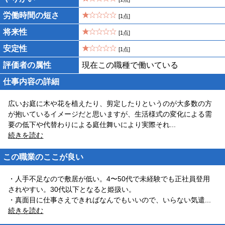
労働時間の短さ
[1点]
将来性
[1点]
安定性
[1点]
評価者の属性
現在この職種で働いている
仕事内容の詳細
広いお庭に木や花を植えたり、剪定したりというのが大多数の方
が抱いているイメージだと思いますが、生活様式の変化による需
要の低下や代替わりによる庭仕舞いにより実際それ
...
続きを読む
この職業のここが良い
・人手不足なので敷居が低い。4〜50代で未経験でも正社員登用
されやすい。30代以下となると姫扱い。
・真面目に仕事さえできればなんでもいいので、いらない気遣
...
続きを読む