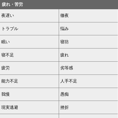
疲れ・苦労
夜遅い
徹夜
トラブル
悩み
眠い
寝坊
寝不足
疲れ
疲労
劣等感
能力不足
人手不足
我慢
愚痴
現実逃避
挫折