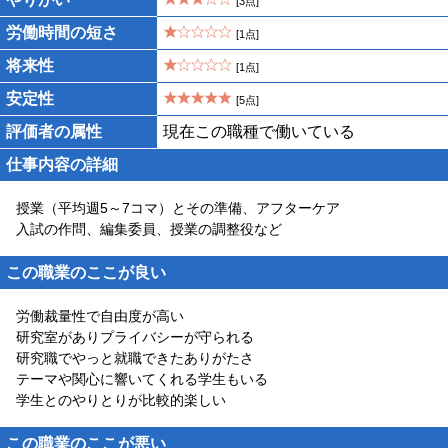
[3点]
労働時間の短さ
[1点]
将来性
[1点]
安定性
[5点]
評価者の属性
現在この職種で働いている
仕事内容の詳細
授業（平均週5～7コマ）とその準備、アフターケア
入試の作問、編集委員、授業の調整役など
この職業のここが良い
労働裁量性で自由度が高い
研究室がありプライバシーが守られる
研究職でやっと就職できたありがたさ
テーマや関心に響いてくれる学生もいる
学生とのやりとりが比較的楽しい
この職業のここが悪い