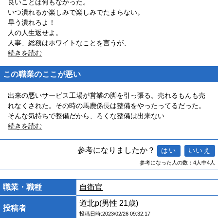
良いことは何もなかった。
いつ潰れるか楽しみで楽しみでたまらない。
早う潰れろよ！
人の人生返せよ。
人事、総務はホワイトなことを言うが、
...
続きを読む
この職業のここが悪い
出来の悪いサービス工場が営業の脚を引っ張る。売れるもんも売
れなくされた。その時の馬鹿係長は整備をやったってるだった。
そんな気持ちで整備だから、ろくな整備は出来ない
...
続きを読む
参考になりましたか？
参考になった人の数：4人中4人
職業・職種
自衛官
道北p(男性 21歳)
投稿者
投稿日時:2023/02/26 09:32:17