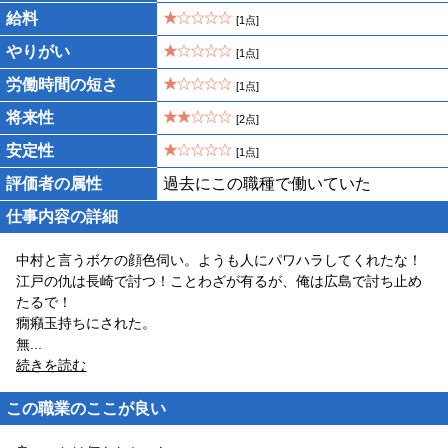
給料
[1点]
やりがい
[1点]
労働時間の短さ
[1点]
将来性
[2点]
安定性
[1点]
評価者の属性
過去にこの職種で働いていた
仕事内容の詳細
中村と言うボケの顔色伺い。ようも人にパワハラしてくれたな！
江戸の仇は長崎で討つ！ことわざが有るが、俺は広島で討ち止め
たるで！
癇癪玉持ちにされた。
無
...
続きを読む
この職業のここが良い