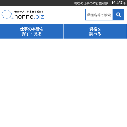
19,467
現在の仕事の本音投稿数：
件
職種名等で検索
仕事の本音を
資格を
探す・見る
調べる