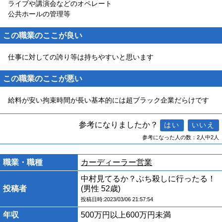
ライブや講演会などのオペレート
公共ホールの管理等
この職業のここが良い
仕事に対しての誇り等は持ちやすいと思います
この職業のここが悪い
給料が安い拘束時間が長い基本的には超ブラック企業だらけです
参考になりましたか？
参考になった人の数：2人中2人
職業・職種
カーディーラー営業
中村見てるか？ぶち殺しに行ったる！
投稿者
(男性 52歳)
投稿日時:2023/03/06 21:57:54
年収
500万円以上600万円未満