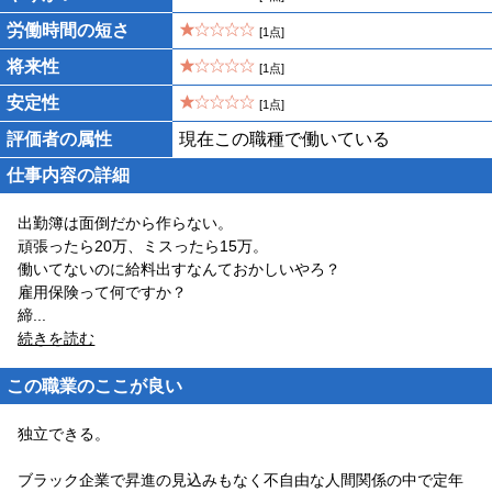
労働時間の短さ
[1点]
将来性
[1点]
安定性
[1点]
評価者の属性
現在この職種で働いている
仕事内容の詳細
出勤簿は面倒だから作らない。
頑張ったら20万、ミスったら15万。
働いてないのに給料出すなんておかしいやろ？
雇用保険って何ですか？
締
...
続きを読む
この職業のここが良い
独立できる。
ブラック企業で昇進の見込みもなく不自由な人間関係の中で定年