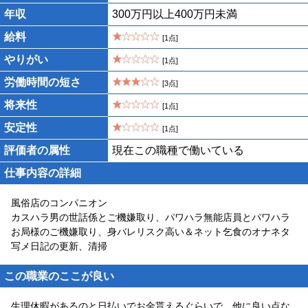
年収
300万円以上400万円未満
給料
[1点]
やりがい
[1点]
労働時間の短さ
[3点]
将来性
[1点]
安定性
[1点]
評価者の属性
現在この職種で働いている
仕事内容の詳細
風俗店のコンパニオン
カスハラ男の世話係とご機嫌取り、パワハラ無能店員とパワハラ
お局様のご機嫌取り、身バレリスク高い＆ネット乞食のオナネタ
写メ日記の更新、清掃
この職業のここが良い
生理休暇があるのと日払いでお金貰えるぐらいで、他に良い点な