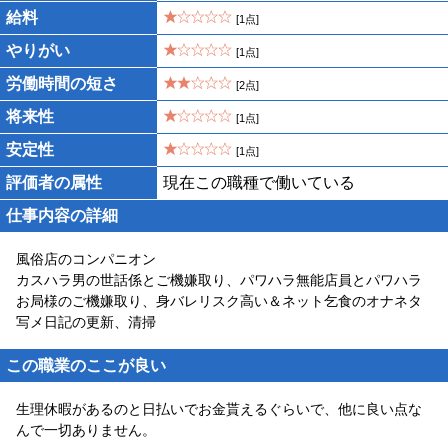
給料
[1点]
やりがい
[1点]
労働時間の短さ
[2点]
将来性
[1点]
安定性
[1点]
評価者の属性
現在この職種で働いている
仕事内容の詳細
風俗店のコンパニオン
カスハラ男の世話係とご機嫌取り、パワハラ無能店員とパワハラ
お局様のご機嫌取り、身バレリスク高い＆ネット乞食のオナネタ
写メ日記の更新、清掃
この職業のここが良い
生理休暇があるのと日払いでお金貰えるぐらいで、他に良い点な
んで一切ありません。