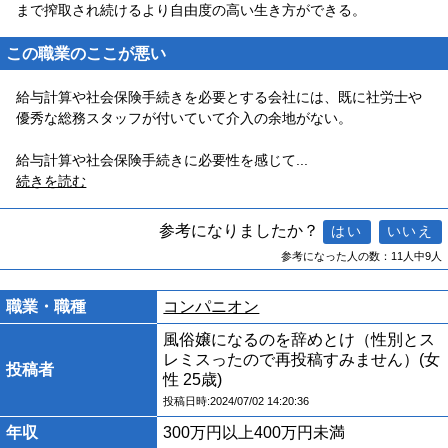
まで搾取され続けるより自由度の高い生き方ができる。
この職業のここが悪い
給与計算や社会保険手続きを必要とする会社には、既に社労士や
優秀な総務スタッフが付いていて介入の余地がない。
給与計算や社会保険手続きに必要性を感じて
...
続きを読む
参考になりましたか？
参考になった人の数：11人中9人
職業・職種
コンパニオン
風俗嬢になるのを辞めとけ（性別とス
レミスったので再投稿すみません）(女
投稿者
性 25歳)
投稿日時:2024/07/02 14:20:36
年収
300万円以上400万円未満