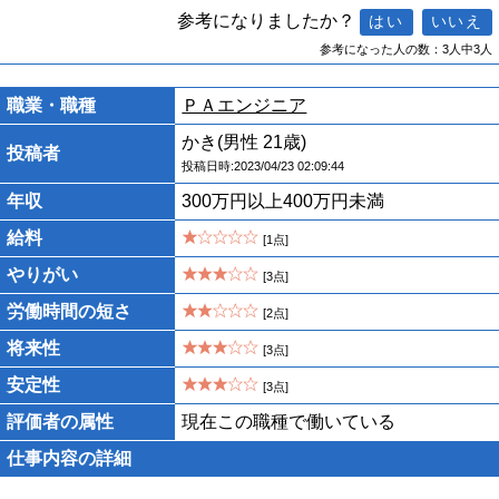
参考になりましたか？
参考になった人の数：3人中3人
職業・職種
ＰＡエンジニア
かき(男性 21歳)
投稿者
投稿日時:2023/04/23 02:09:44
年収
300万円以上400万円未満
給料
[1点]
やりがい
[3点]
労働時間の短さ
[2点]
将来性
[3点]
安定性
[3点]
評価者の属性
現在この職種で働いている
仕事内容の詳細