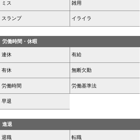
ミス
雑用
スランプ
イライラ
労働時間・休暇
連休
有給
有休
無断欠勤
労働時間
労働基準法
早退
進退
退職
転職