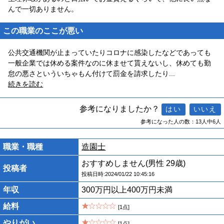
んで一切ありません。
この職業のここが悪い
公共交通機関が止まっていたりコロナに感染したなどであっても
一般企業では休める案件なのに休ませて貰えないし、休めても勤
怠の悪さといういちゃもん付けて罰金を請求したり
...
続きを読む
参考になりましたか？
参考になった人の数：13人中6人
職業・職種
造園士
おすすめしません(男性 29歳)
投稿者
投稿日時:2024/01/22 10:45:16
年収
300万円以上400万円未満
給料
[1点]
やりがい
[1点]