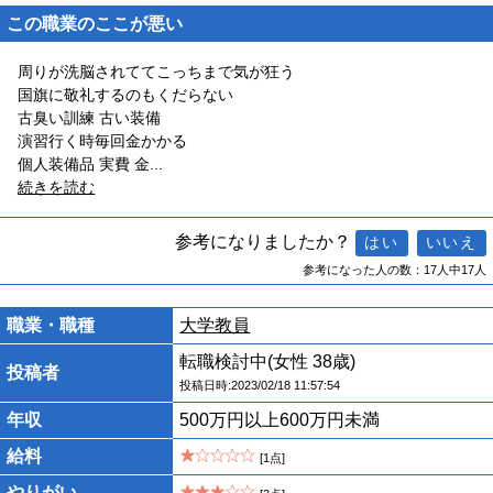
この職業のここが悪い
周りが洗脳されててこっちまで気が狂う
国旗に敬礼するのもくだらない
古臭い訓練 古い装備
演習行く時毎回金かかる
個人装備品 実費 金
...
続きを読む
参考になりましたか？
参考になった人の数：17人中17人
職業・職種
大学教員
転職検討中(女性 38歳)
投稿者
投稿日時:2023/02/18 11:57:54
年収
500万円以上600万円未満
給料
[1点]
やりがい