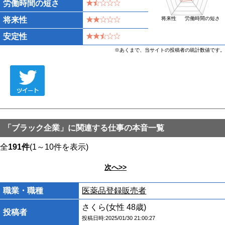
労働時間の短さ
将来性
将来性
労働時間の短さ
安定性
※あくまで、当サイトの投稿者の統計数値です。
「ブラック企業」に関連する仕事の本音一覧
全
191件
(1～10件を表示)
次へ>>
職業・職種
医薬品登録販売者
さくら(女性 48歳)
投稿者
投稿日時:2025/01/30 21:00:27