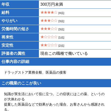
年収
300万円未満
給料
[4点]
やりがい
[3点]
労働時間の短さ
[3点]
将来性
[1点]
安定性
[2点]
評価者の属性
現在この職種で働いている
仕事内容の詳細
ドラッグストア業務全般、医薬品の接客
この職業のここが良い
知識が実生活において役に立つ。この症状にはこの薬、というの
が大体わかる
提案した医薬品などで効果があった場合、お客さんから感謝され
る。