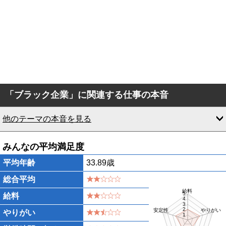
「ブラック企業」に関連する仕事の本音
他のテーマの本音を見る
みんなの平均満足度
平均年齢
33.89歳
総合平均
給料
5
給料
4
3
2
安定性
やりがい
やりがい
1