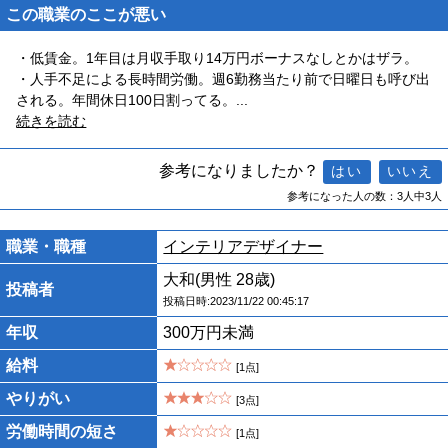
この職業のここが悪い
・低賃金。1年目は月収手取り14万円ボーナスなしとかはザラ。
・人手不足による長時間労働。週6勤務当たり前で日曜日も呼び出
される。年間休日100日割ってる。
...
続きを読む
参考になりましたか？
参考になった人の数：3人中3人
職業・職種
インテリアデザイナー
大和(男性 28歳)
投稿者
投稿日時:2023/11/22 00:45:17
年収
300万円未満
給料
[1点]
やりがい
[3点]
労働時間の短さ
[1点]