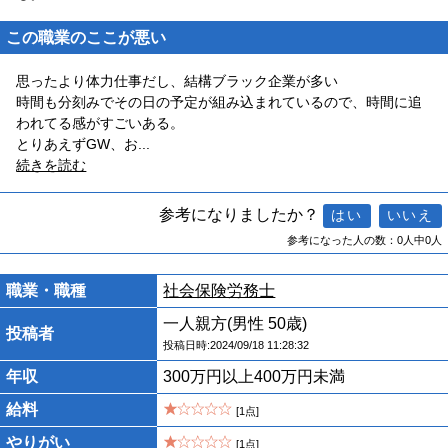
この職業のここが悪い
思ったより体力仕事だし、結構ブラック企業が多い
時間も分刻みでその日の予定が組み込まれているので、時間に追
われてる感がすごいある。
とりあえずGW、お
...
続きを読む
参考になりましたか？
参考になった人の数：0人中0人
職業・職種
社会保険労務士
一人親方(男性 50歳)
投稿者
投稿日時:2024/09/18 11:28:32
年収
300万円以上400万円未満
給料
[1点]
やりがい
[1点]