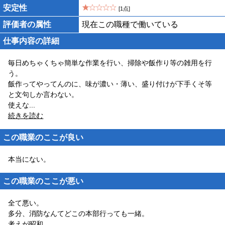
安定性
[1点]
評価者の属性
現在この職種で働いている
仕事内容の詳細
毎日めちゃくちゃ簡単な作業を行い、掃除や飯作り等の雑用を行
う。
飯作ってやってんのに、味が濃い・薄い、盛り付けが下手くそ等
と文句しか言わない。
使えな
...
続きを読む
この職業のここが良い
本当にない。
この職業のここが悪い
全て悪い。
多分、消防なんてどこの本部行っても一緒。
考えが昭和。