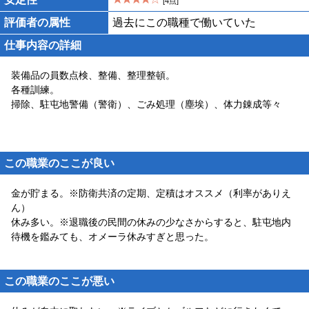
[4点]
評価者の属性
過去にこの職種で働いていた
仕事内容の詳細
装備品の員数点検、整備、整理整頓。
各種訓練。
掃除、駐屯地警備（警衛）、ごみ処理（塵埃）、体力錬成等々
この職業のここが良い
金が貯まる。※防衛共済の定期、定積はオススメ（利率がありえ
ん）
休み多い。※退職後の民間の休みの少なさからすると、駐屯地内
待機を鑑みても、オメーラ休みすぎと思った。
この職業のここが悪い