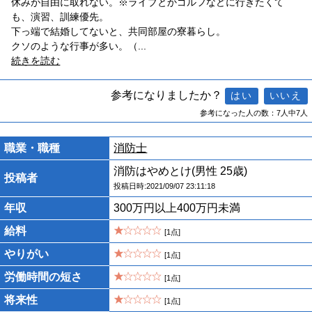
休みが自由に取れない。※ライブとかゴルフなどに行きたくて
も、演習、訓練優先。
下っ端で結婚してないと、共同部屋の寮暮らし。
クソのような行事が多い。（
...
続きを読む
参考になりましたか？
参考になった人の数：7人中7人
職業・職種
消防士
消防はやめとけ(男性 25歳)
投稿者
投稿日時:2021/09/07 23:11:18
年収
300万円以上400万円未満
給料
[1点]
やりがい
[1点]
労働時間の短さ
[1点]
将来性
[1点]