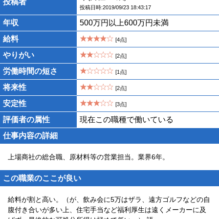
投稿者
投稿日時:2019/09/23 18:43:17
年収
500万円以上600万円未満
給料
[4点]
やりがい
[2点]
労働時間の短さ
[1点]
将来性
[2点]
安定性
[3点]
評価者の属性
現在この職種で働いている
仕事内容の詳細
上場商社の総合職、原材料等の営業担当。業界6年。
この職業のここが良い
給料が割と高い。（が、飲み会に5万はザラ、遠方ゴルフなどの自
腹付き合いが多い上、住宅手当など福利厚生は遠くメーカーに及