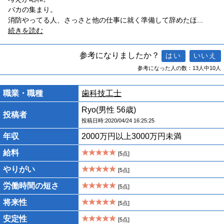
バカの集まり。
消防やってる人、さっさと他の仕事に就く準備して辞めたほ
...
続きを読む
参考になりましたか？
参考になった人の数：13人中10人
職業・職種
歯科技工士
Ryo(男性 56歳)
投稿者
投稿日時:2020/04/24 16:25:25
年収
2000万円以上3000万円未満
給料
[5点]
やりがい
[5点]
労働時間の短さ
[5点]
将来性
[5点]
安定性
[5点]