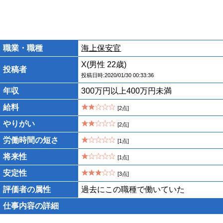
職業・職種
海上保安官
X(男性 22歳)
投稿者
投稿日時:2020/01/30 00:33:36
年収
300万円以上400万円未満
給料
[2点]
やりがい
[2点]
労働時間の短さ
[1点]
将来性
[1点]
安定性
[3点]
評価者の属性
過去にこの職種で働いていた
仕事内容の詳細