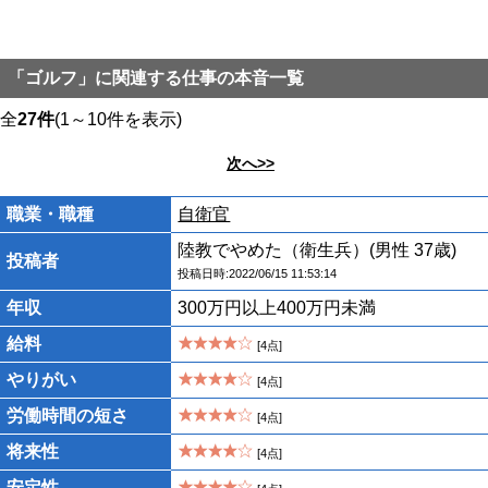
「ゴルフ」に関連する仕事の本音一覧
全
27件
(1～10件を表示)
次へ>>
職業・職種
自衛官
陸教でやめた（衛生兵）(男性 37歳)
投稿者
投稿日時:2022/06/15 11:53:14
年収
300万円以上400万円未満
給料
[4点]
やりがい
[4点]
労働時間の短さ
[4点]
将来性
[4点]
安定性