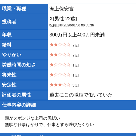
職業・職種
海上保安官
X(男性 22歳)
投稿者
投稿日時:2020/01/30 00:33:36
年収
300万円以上400万円未満
給料
[2点]
やりがい
[2点]
労働時間の短さ
[1点]
将来性
[1点]
安定性
[3点]
評価者の属性
過去にこの職種で働いていた
仕事内容の詳細
頭がスポンジな上司の尻拭い
無駄な仕事ばかりで、仕事とすら呼びたくない。