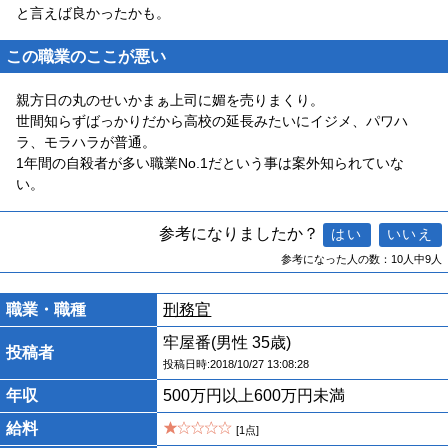
と言えば良かったかも。
この職業のここが悪い
親方日の丸のせいかまぁ上司に媚を売りまくり。
世間知らずばっかりだから高校の延長みたいにイジメ、パワハ
ラ、モラハラが普通。
1年間の自殺者が多い職業No.1だという事は案外知られていな
い。
参考になりましたか？
参考になった人の数：10人中9人
職業・職種
刑務官
牢屋番(男性 35歳)
投稿者
投稿日時:2018/10/27 13:08:28
年収
500万円以上600万円未満
給料
[1点]