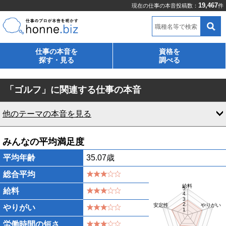
19,467
現在の仕事の本音投稿数：
件
職種名等で検索
仕事の本音を
資格を
探す・見る
調べる
「ゴルフ」に関連する仕事の本音
他のテーマの本音を見る
みんなの平均満足度
平均年齢
35.07歳
総合平均
給料
5
給料
4
3
2
安定性
やりがい
やりがい
1
労働時間の短さ