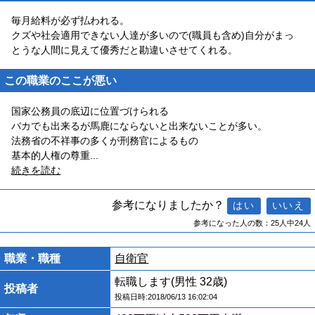
毎月給料が必ず払われる。
クズや社会適用できない人達が多いので(職員も含め)自分がまっ
とうな人間に見えて優秀だと勘違いさせてくれる。
この職業のここが悪い
国家公務員の底辺に位置づけられる
バカでも出来るが馬鹿にならないと出来ないことが多い。
法務省の不祥事の多くが刑務官によるもの
基本的人権の尊重
...
続きを読む
参考になりましたか？
参考になった人の数：25人中24人
職業・職種
自衛官
転職します(男性 32歳)
投稿者
投稿日時:2018/06/13 16:02:04