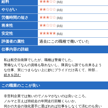
給料
[3点]
やりがい
[2点]
労働時間の短さ
[3点]
将来性
[2点]
安定性
[5点]
評価者の属性
過去にこの職種で働いていた
仕事内容の詳細
私は航空自衛隊でしたが、職種は警備でした。
警備なんてなんの資格も取れないし、隊員なら誰でも出来るよう
な仕事、実につまらない上に妙にプライドだけ高くて、幹部
...
続きを読む
この職業のここが良い
非営利企業では無いのでノルマがないのは良いところ。
ノルマと言えば持続走の年間走行距離くらいか。
何かの大会の強化選手に選ばれれば仕事をしなくて済むのも良い