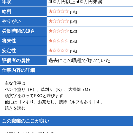
年収
400万円以上500万円未満
給料
[1点]
やりがい
[1点]
労働時間の短さ
[1点]
将来性
[1点]
安定性
[1点]
評価者の属性
過去にこの職種で働いていた
仕事内容の詳細
主な仕事は
ペンキ塗り（P）、草刈り（K）、大掃除（O）
頭文字を取ってPKOと呼びます
他にはゴマすり、お茶だし、接待ゴルフもあります。
...
続きを読む
この職業のここが良い