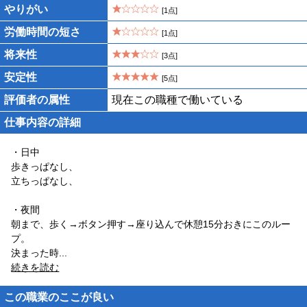
やりがい
[1点]
労働時間の短さ
[1点]
将来性
[3点]
安定性
[5点]
評価者の属性
現在この職種で働いている
仕事内容の詳細
・日中
歩きっぱなし、
立ちっぱなし、
・夜間
朝まで、歩く→ボタン押す→座り込んで休憩15分おきにこのルー
プ。
決まった時
...
続きを読む
この職業のここが良い