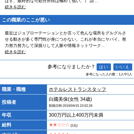
ばず、最終的な可処分所得は極めて低い。） 語
...
続きを読む
この職業のここが悪い
最近はジョブローテーションとか言って色んな場所をグルグルさ
せる動きが多く専門性が身につかない。これが本当にヤバイ。努
力努力努力して深掘りして人脈や情報ネットワーク
...
続きを読む
参考になりましたか？
参考になった人の数：1人中1人
職業・職種
ホテルレストランスタッフ
白國美保(女性 34歳)
投稿者
投稿日時:2019/04/15 23:02:26
年収
300万円以上400万円未満
給料
[2点]